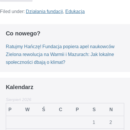
Filed under:
Działania fundacji
,
Edukacja
Co nowego?
Ratujmy Hańczę! Fundacja popiera apel naukowców
Zielona rewolucja na Warmii i Mazurach: Jak lokalne
społeczności dbają o klimat?
Kalendarz
Sierpień 2026
P
W
Ś
C
P
S
N
1
2