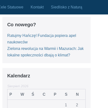
Cele Statuowe
Kontakt
Siedlisko z Naturą
Co nowego?
Ratujmy Hańczę! Fundacja popiera apel
naukowców
Zielona rewolucja na Warmii i Mazurach: Jak
lokalne społeczności dbają o klimat?
Kalendarz
Sierpień 2026
P
W
Ś
C
P
S
N
1
2