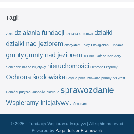
Tagi:
działania fundacji
działki
2019
działania statutowe
działki nad jeziorem
ekosystem
Fakty Ekologiczne
Fundacja
grunty
grunty nad jeziorem
Jezioro Hańcza
Kolektory
nieruchomości
słoneczne
nasze inicjatywy
Ochrona Przyrody
Ochrona środowiska
Petycja
podsumowanie
porady
przyrost
sprawozdanie
ludności
przyrost odpadów
siedlisko
Wspieramy Inicjatywy
zaśmiecanie
© 2026 - Fundacja Wspierania Inicjatyw | All rights reserved
Powered by
Page Builder Framework