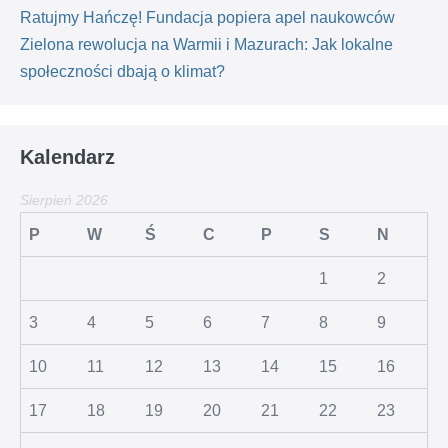
Ratujmy Hańczę! Fundacja popiera apel naukowców
Zielona rewolucja na Warmii i Mazurach: Jak lokalne
społeczności dbają o klimat?
Kalendarz
Sierpień 2026
P
W
Ś
C
P
S
N
1
2
3
4
5
6
7
8
9
10
11
12
13
14
15
16
17
18
19
20
21
22
23