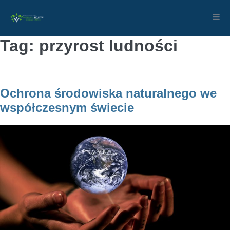
Skip
to
content
Tag: przyrost ludności
Ochrona środowiska naturalnego we
współczesnym świecie