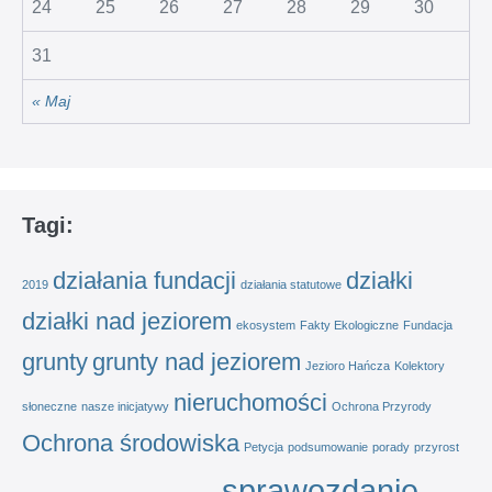
24
25
26
27
28
29
30
31
« Maj
Tagi:
działania fundacji
działki
2019
działania statutowe
działki nad jeziorem
ekosystem
Fakty Ekologiczne
Fundacja
grunty
grunty nad jeziorem
Jezioro Hańcza
Kolektory
nieruchomości
słoneczne
nasze inicjatywy
Ochrona Przyrody
Ochrona środowiska
Petycja
podsumowanie
porady
przyrost
sprawozdanie